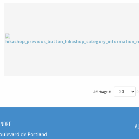
Affichage #
R
INDRE
A
oulevard de Portland