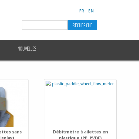
FR
EN
NOUVELLES
ettes sans
Débitmètre à ailettes en
isplay)
plastique (PP, PVDF)