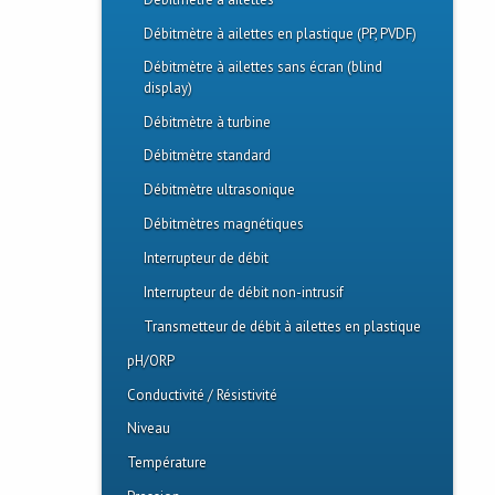
Débitmètre à ailettes
Tuyau LXT
Débitmètre à ailettes en plastique (PP, PVDF)
Tuyau métrique
Débitmètre à ailettes sans écran (blind
display)
Tuyau Polypropylène
Débitmètre à turbine
Tuyau PVC Cédule 40 Blanc
Débitmètre standard
Tuyau PVC Cédule 40 Gris
Débitmètre ultrasonique
Tuyau PVC Cédule 80
Débitmètres magnétiques
Tuyau PVC Clair
Interrupteur de débit
Tuyau PVDF
Interrupteur de débit non-intrusif
Tuyau SDR 21/26
Transmetteur de débit à ailettes en plastique
pH/ORP
Conductivité / Résistivité
Assemblage à taraudage humide
Niveau
Electrodes différentielles
Électrodes
Température
Électrodes Standard
Electronique de capteur
Capteur pour réservoir haut niveau