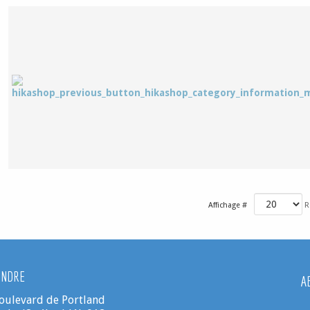
Affichage #
R
INDRE
A
oulevard de Portland